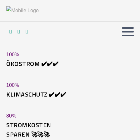
100
%
ÖKOSTROM ✔️✔️✔️
100
%
KLIMASCHUTZ ✔️✔️✔️
80
%
STROMKOSTEN
SPAREN 🚀🚀🚀