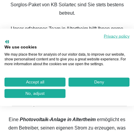
Sorglos-Paket von KB Solartec sind Sie stets bestens
betreut.
Unser erfahrenes Team in Altertheim hilft Ihnen gerne
Privacy policy
dabei, die perfekte Solaranlage für Ihr Zuhause zu
installieren. Und das Beste: In nur vier einfachen
We use cookies
Schritten kommen Sie bei KB Solartec vom ersten,
We may place these for analysis of our visitor data, to improve our website,
show personalised content and to give you a great website experience. For
unverbindlichen Solarcheck bis hin zur fertigen
more information about the cookies we use open the settings.
Solaranlage auf Ihrem Dach.
Accept all
Deny
Beginnen Sie hier ganz unkompliziert
und unverbindlich mit dem Solarcheck:
No, adjust
Eine
Photovoltaik-Anlage in Altertheim
ermöglicht es
dem Betreiber, seinen eigenen Strom zu erzeugen, was