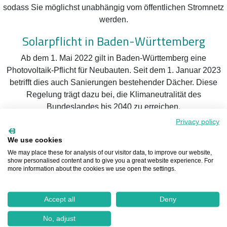
sodass Sie möglichst unabhängig vom öffentlichen Stromnetz
werden.
Solarpflicht in Baden-Württemberg
Ab dem 1. Mai 2022 gilt in Baden-Württemberg eine
Photovoltaik-Pflicht für Neubauten. Seit dem 1. Januar 2023
betrifft dies auch Sanierungen bestehender Dächer. Diese
Regelung trägt dazu bei, die Klimaneutralität des
Bundeslandes bis 2040 zu erreichen.
Privacy policy
Einspeisevergütung und Solarstrom in
Beckenhof
We use cookies
We may place these for analysis of our visitor data, to improve our website,
Volleinspeisung vs. Überschusseinspeisung
show personalised content and to give you a great website experience. For
more information about the cookies we use open the settings.
Je nach Bedarf können Sie sich für die Volleinspeisung oder
die Überschusseinspeisung entscheiden. Bei der
Accept all
Deny
Volleinspeisung wird der gesamte Strom ins öffentliche Netz
eingespeist, während bei der Überschusseinspeisung der
No, adjust