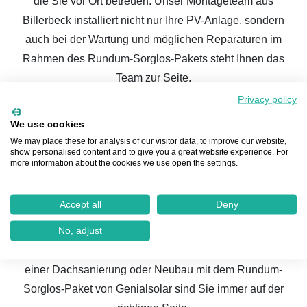
die Sie vor Ort betreuen. Unser Montageteam aus
Billerbeck installiert nicht nur Ihre PV-Anlage, sondern
auch bei der Wartung und möglichen Reparaturen im
Rahmen des Rundum-Sorglos-Pakets steht Ihnen das
Team zur Seite.
Privacy policy
Solaranlage in Billerbeck
: Das Fazit
We use cookies
Die Bedingungen für eine lohnenswerte Solaranlage sind
We may place these for analysis of our visitor data, to improve our website,
show personalised content and to give you a great website experience. For
in Billerbeck mit ca. 2.000 Sonnenstunden pro Jahr
more information about the cookies we use open the settings.
perfekt. Dazu kommen die steigenden Strom- und
sinkenden Anschaffungskosten einer PV Anlage, die eine
Accept all
Deny
Photovoltaikanlage attraktiver machen, als je zuvor.
No, adjust
Egal ob Eigenheimbesitzer einer bestehenden Immobilie,
einer Dachsanierung oder Neubau mit dem Rundum-
Sorglos-Paket von Genialsolar sind Sie immer auf der