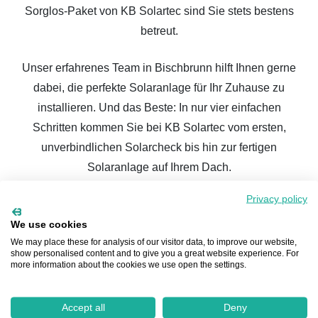
Sorglos-Paket von KB Solartec sind Sie stets bestens
betreut.
Unser erfahrenes Team in Bischbrunn hilft Ihnen gerne
dabei, die perfekte Solaranlage für Ihr Zuhause zu
installieren. Und das Beste: In nur vier einfachen
Schritten kommen Sie bei KB Solartec vom ersten,
unverbindlichen Solarcheck bis hin zur fertigen
Solaranlage auf Ihrem Dach.
Beginnen Sie hier ganz unkompliziert
Privacy policy
und unverbindlich mit dem Solarcheck:
We use cookies
We may place these for analysis of our visitor data, to improve our website,
show personalised content and to give you a great website experience. For
more information about the cookies we use open the settings.
Eine
Photovoltaik-Anlage in Bischbrunn
ermöglicht es
Accept all
Deny