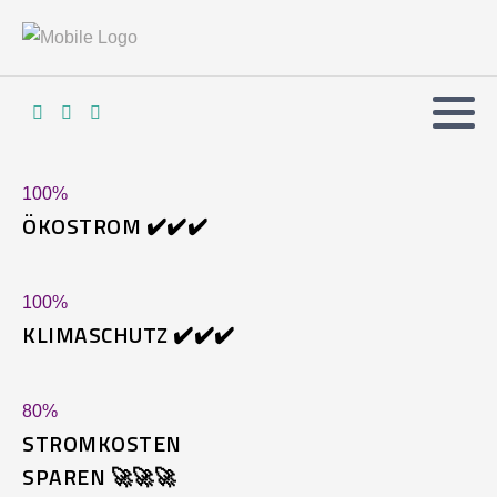
100
%
ÖKOSTROM ✔️✔️✔️
100
%
KLIMASCHUTZ ✔️✔️✔️
80
%
STROMKOSTEN
SPAREN 🚀🚀🚀