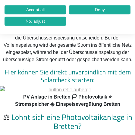
Einspeisevergütung und Solarstrom in
Bretten
Accept all
Deny
Volleinspeisung vs. Überschusseinspeisung
No, adjust
Je nach Bedarf können Sie sich für die Volleinspeisung oder
die Überschusseinspeisung entscheiden. Bei der
Volleinspeisung wird der gesamte Strom ins öffentliche Netz
eingespeist, während bei der Überschusseinspeisung der
überschüssige Strom genutzt oder gespeichert werden kann.
Hier können Sie direkt unverbindlich mit dem
Solarcheck starten:
PV Anlage in Bretten 🏳️ Photovoltaik ⭐
Stromspeicher ☀️ Einspeisevergütung Bretten
⚖️
Lohnt sich eine Photovoltaikanlage in
Bretten?