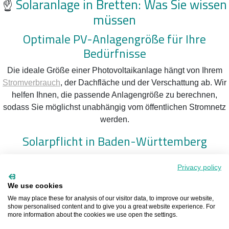
☝️
Solaranlage in Bretten: Was Sie wissen
müssen
Optimale PV-Anlagengröße für Ihre
Bedürfnisse
Die ideale Größe einer Photovoltaikanlage hängt von Ihrem
Stromverbrauch
, der Dachfläche und der Verschattung ab. Wir
helfen Ihnen, die passende Anlagengröße zu berechnen,
sodass Sie möglichst unabhängig vom öffentlichen Stromnetz
werden.
Solarpflicht in Baden-Württemberg
Ab dem 1. Mai 2022 gilt in Baden-Württemberg eine
Privacy policy
Photovoltaik-Pflicht für Neubauten. Seit dem 1. Januar 2023
betrifft dies auch Sanierungen bestehender Dächer. Diese
We use cookies
Regelung trägt dazu bei, die Klimaneutralität des
We may place these for analysis of our visitor data, to improve our website,
show personalised content and to give you a great website experience. For
Bundeslandes bis 2040 zu erreichen.
more information about the cookies we use open the settings.