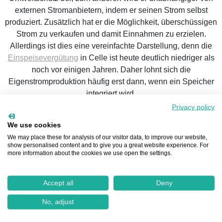
externen Stromanbietern, indem er seinen Strom selbst
produziert. Zusätzlich hat er die Möglichkeit, überschüssigen
Strom zu verkaufen und damit Einnahmen zu erzielen.
Allerdings ist dies eine vereinfachte Darstellung, denn die
Einspeisevergütung
in Celle ist heute deutlich niedriger als
noch vor einigen Jahren. Daher lohnt sich die
Eigenstromproduktion häufig erst dann, wenn ein Speicher
integriert wird.
Privacy policy
We use cookies
We may place these for analysis of our visitor data, to improve our website,
show personalised content and to give you a great website experience. For
more information about the cookies we use open the settings.
Die Komponenten einer
Photovoltaikanlage
in Celle
Accept all
Deny
Die einzelnen Komponenten einer Photovoltaikanlage
No, adjust
variieren je nach Anlagetyp. Die gängigste Variante ist die
netzgekoppelte Anlage, auf die wir im Folgenden näher