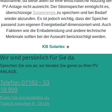
Maßnahme, da diese allein für eine wirtschaftliche Nutzung der
PV-Anlage nicht ausreicht. Der Stromspeicher ermöglicht es,
überschüssige
Solarenergie
zu speichern und bei Bedarf
wieder abzurufen. Es ist jedoch wichtig, dass der Speicher
passend zum eigenen Energiebedarf dimensioniert wird. Auch
Faktoren wie die Entladeleistung und andere technische
Merkmale sollten bei der Auswahl berücksichtigt werden.
KB Solartec
☀️
Wir sind persönlich für Sie da.
Sprechen Sie uns an, wir beraten Sie gerne zu Ihrer PV
ANLAGE.
Telefon: 07182 - 53
18 999
Rufen Sie uns kostenlos an.
Täglich zwischen 8 - 18 Uhr