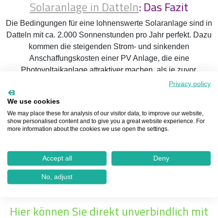
Solaranlage in Datteln
: Das Fazit
Die Bedingungen für eine lohnenswerte Solaranlage sind in
Datteln mit ca. 2.000 Sonnenstunden pro Jahr perfekt. Dazu
kommen die steigenden Strom- und sinkenden
Anschaffungskosten einer PV Anlage, die eine
Photovoltaikanlage attraktiver machen, als je zuvor.
Privacy policy
Egal ob Eigenheimbesitzer einer bestehenden Immobilie, einer
Dachsanierung oder Neubau mit dem Rundum-Sorglos-Paket
We use cookies
von Genialsolar sind Sie immer auf der richtigen Seite.
We may place these for analysis of our visitor data, to improve our website,
show personalised content and to give you a great website experience. For
more information about the cookies we use open the settings.
Unser geschultes Team in Datteln steht Ihnen gerne mit Rat
und Tat zur Seite, um Ihnen die bestmögliche Solaranlage zu
installieren. Und das kann schnell gehen! Denn in vier
Accept all
Deny
einfachen Schritten kommen Sie bei GenialSolar vom
No, adjust
unverbindlichen Solarcheck zur fertigen Solaranlage auf Ihrem
Dach.
Hier können Sie direkt unverbindlich mit