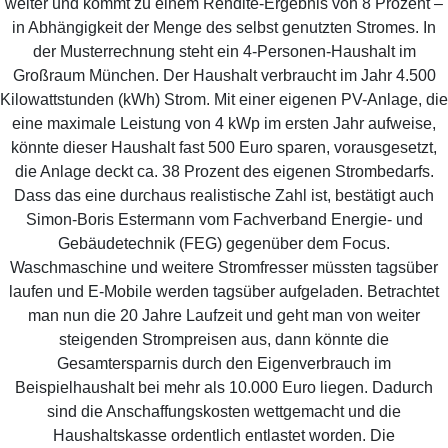
weiter und kommt zu einem Rendite-Ergebnis von 8 Prozent –
in Abhängigkeit der Menge des selbst genutzten Stromes. In
der Musterrechnung steht ein 4-Personen-Haushalt im
Großraum München. Der Haushalt verbraucht im Jahr 4.500
Kilowattstunden (kWh) Strom. Mit einer eigenen PV-Anlage, die
eine maximale Leistung von 4 kWp im ersten Jahr aufweise,
könnte dieser Haushalt fast 500 Euro sparen, vorausgesetzt,
die Anlage deckt ca. 38 Prozent des eigenen Strombedarfs.
Dass das eine durchaus realistische Zahl ist, bestätigt auch
Simon-Boris Estermann vom Fachverband Energie- und
Gebäudetechnik (FEG) gegenüber dem Focus.
Waschmaschine und weitere Stromfresser müssten tagsüber
laufen und E-Mobile werden tagsüber aufgeladen. Betrachtet
man nun die 20 Jahre Laufzeit und geht man von weiter
steigenden Strompreisen aus, dann könnte die
Gesamtersparnis durch den Eigenverbrauch im
Beispielhaushalt bei mehr als 10.000 Euro liegen. Dadurch
sind die Anschaffungskosten wettgemacht und die
Haushaltskasse ordentlich entlastet worden. Die