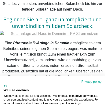
Solartec vom ersten, unverbindlichen Solarcheck bis hin zur
fertigen Solaranlage auf Ihrem Dach.
Beginnen Sie hier ganz unkompliziert und
unverbindlich mit dem Solarcheck:
Eine
Photovoltaik-Anlage in Demmin
ermöglicht es dem
Betreiber, seinen eigenen Strom zu erzeugen, was mehrere
Vorteile mit sich bringt. Zum einen trägt er aktiv zum
Umweltschutz bei, zum anderen wird er unabhängiger von
externen Stromanbietern, indem er seinen Strom selbst
produziert. Zusätzlich hat er die Möglichkeit, überschüssigen
Strom zu verkaufen und damit Einnahmen zu erzielen.
Privacy policy
Allerdings ist dies eine vereinfachte Darstellung, denn die
Einspeisevergütung
in Demmin ist heute deutlich niedriger als
We use cookies
noch vor einigen Jahren. Daher lohnt sich die
We may place these for analysis of our visitor data, to improve our website,
Eigenstromproduktion häufig erst dann, wenn ein Speicher
show personalised content and to give you a great website experience. For
more information about the cookies we use open the settings.
integriert wird.