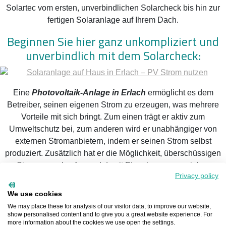
Solartec vom ersten, unverbindlichen Solarcheck bis hin zur
fertigen Solaranlage auf Ihrem Dach.
Beginnen Sie hier ganz unkompliziert und
unverbindlich mit dem Solarcheck:
Eine
Photovoltaik-Anlage in Erlach
ermöglicht es dem
Betreiber, seinen eigenen Strom zu erzeugen, was mehrere
Vorteile mit sich bringt. Zum einen trägt er aktiv zum
Umweltschutz bei, zum anderen wird er unabhängiger von
externen Stromanbietern, indem er seinen Strom selbst
produziert. Zusätzlich hat er die Möglichkeit, überschüssigen
Strom zu verkaufen und damit Einnahmen zu erzielen.
Privacy policy
Allerdings ist dies eine vereinfachte Darstellung, denn die
Einspeisevergütung
in Erlach ist heute deutlich niedriger als
We use cookies
noch vor einigen Jahren. Daher lohnt sich die
We may place these for analysis of our visitor data, to improve our website,
Eigenstromproduktion häufig erst dann, wenn ein Speicher
show personalised content and to give you a great website experience. For
more information about the cookies we use open the settings.
integriert wird.