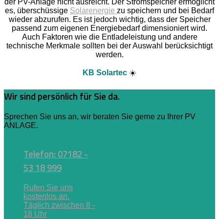
der PV-Anlage nicht ausreicht. Der Stromspeicher ermöglicht
es, überschüssige
Solarenergie
zu speichern und bei Bedarf
wieder abzurufen. Es ist jedoch wichtig, dass der Speicher
passend zum eigenen Energiebedarf dimensioniert wird.
Auch Faktoren wie die Entladeleistung und andere
technische Merkmale sollten bei der Auswahl berücksichtigt
werden.
KB Solartec
☀️
Wir sind persönlich für Sie da.
Sprechen Sie uns an, wir beraten Sie gerne zu Ihrer PV
ANLAGE.
Telefon: 07182 -
53 18 999
Rufen Sie uns
kostenlos an.
Täglich zwischen 8 -
18 Uhr