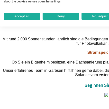
about the cookies we use open the settings.
KB Solartec ist bundesweit tätig, weshalb wir auch in Gar
kümmert sich nicht nur um die Installation Ihrer PV-Anlage
Accept all
Deny
No, adjust
Mit rund 2.000 Sonnenstunden jährlich sind die Bedingungen 
für Photovoltaikanl
Stromspeich
Ob Sie ein Eigenheim besitzen, eine Dachsanierung pla
Unser erfahrenes Team in Garbsen hilft Ihnen gerne dabei, die
Solartec vom ersten
Beginnen Sie