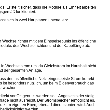
. Er stellt sicher, dass die Module als Einheit arbeiten
sgemäß funktioniert.
st sich in zwei Hauptarten unterteilen:
Wechselrichter mit dem Einspeisepunkt ins öffentliche
module, des Wechselrichters und der Kabellänge ab.
m in Wechselstrom um, da Gleichstrom im Haushalt nicht
ad der gesamten Anlage.
ass der ins öffentliche Netz eingespeiste Strom korrekt
ies ist besonders nützlich, um beim Eigenverbrauch das
berwachen.
irekt vor Ort genutzt werden soll. Angesichts der stetig
lage nicht ausreicht. Der Stromspeicher ermöglicht es,
end zum eigenen Energiebedarf dimensioniert wird. Auch
berücksichtigt werden.