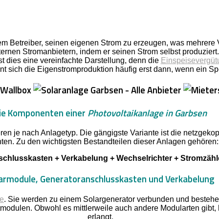
m Betreiber, seinen eigenen Strom zu erzeugen, was mehrere Vor
rnen Stromanbietern, indem er seinen Strom selbst produziert. 
t dies eine vereinfachte Darstellung, denn die
Einspeisevergüt
t sich die Eigenstromproduktion häufig erst dann, wenn ein Spei
ie Komponenten einer
Photovoltaikanlage in Garbsen
en je nach Anlagetyp. Die gängigste Variante ist die netzgeko
ten. Zu den wichtigsten Bestandteilen dieser Anlagen gehören:
chlusskasten + Verkabelung + Wechselrichter + Stromzähle
armodule, Generatoranschlusskasten und Verkabelung
ge
. Sie werden zu einem Solargenerator verbunden und bestehen
tmodulen. Obwohl es mittlerweile auch andere Modularten gibt,
erlangt.