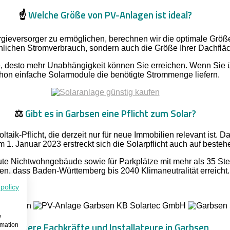
☝️
Welche Größe von PV-Anlagen ist ideal?
ieversorger zu ermöglichen, berechnen wir die optimale Größe I
sächlichen Stromverbrauch, sondern auch die Größe Ihrer Dachfl
age, desto mehr Unabhängigkeit können Sie erreichen. Wenn Sie
hon einfache Solarmodule die benötigte Strommenge liefern.
⚖️
Gibt es in Garbsen eine Pflicht zum Solar?
ltaik-Pflicht, die derzeit nur für neue Immobilien relevant ist
 1. Januar 2023 erstreckt sich die Solarpflicht auch auf beste
ute Nichtwohngebäude sowie für Parkplätze mit mehr als 35 Stell
en, dass Baden-Württemberg bis 2040 Klimaneutralität erreicht.
 policy
w
⛏️
Unsere Fachkräfte und Installateure in Garbsen
rmation