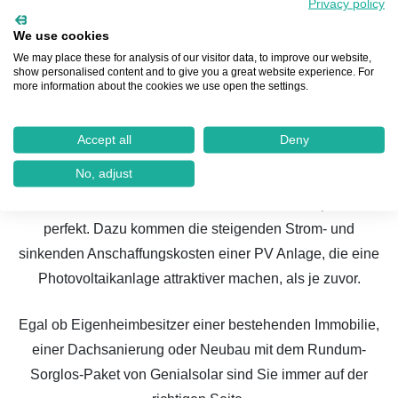
Geilenkirchen, die Sie vor Ort betreuen. Unser
Privacy policy
Montageteam aus Geilenkirchen installiert nicht nur Ihre
We use cookies
PV-Anlage, sondern auch bei der Wartung und möglichen
We may place these for analysis of our visitor data, to improve our website,
show personalised content and to give you a great website experience. For
Reparaturen im Rahmen des Rundum-Sorglos-Pakets
more information about the cookies we use open the settings.
steht Ihnen das Team zur Seite.
Solaranlage in Geilenkirchen
: Das Fazit
Accept all
Deny
No, adjust
Die Bedingungen für eine lohnenswerte Solaranlage sind
in Geilenkirchen mit ca. 2.000 Sonnenstunden pro Jahr
perfekt. Dazu kommen die steigenden Strom- und
sinkenden Anschaffungskosten einer PV Anlage, die eine
Photovoltaikanlage attraktiver machen, als je zuvor.
Egal ob Eigenheimbesitzer einer bestehenden Immobilie,
einer Dachsanierung oder Neubau mit dem Rundum-
Sorglos-Paket von Genialsolar sind Sie immer auf der