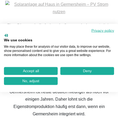
Eine
Photovoltaik-Anlage in Germersheim
ermöglicht
Privacy policy
es dem Betreiber, seinen eigenen Strom zu erzeugen,
was mehrere Vorteile mit sich bringt. Zum einen trägt er
We use cookies
We may place these for analysis of our visitor data, to improve our website,
aktiv zum Umweltschutz bei, zum anderen wird er
show personalised content and to give you a great website experience. For
unabhängiger von externen Stromanbietern, indem er
more information about the cookies we use open the settings.
seinen Strom selbst produziert. Zusätzlich hat er die
Möglichkeit, überschüssigen Strom zu verkaufen und
Accept all
Deny
damit Einnahmen zu erzielen. Allerdings ist dies eine
No, adjust
vereinfachte Darstellung, denn die
Einspeisevergütung
in
Germersheim ist heute deutlich niedriger als noch vor
einigen Jahren. Daher lohnt sich die
Eigenstromproduktion häufig erst dann, wenn ein
Germersheim integriert wird.