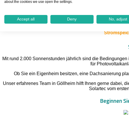
about the cookies we use open the settings.
KB Solartec ist bundesweit tätig, weshalb wir auch in Göll
kümmert sich nicht nur um die Installation Ihrer PV-Anlage
Accept all
Deny
No, adjust
Stromspeich
Mit rund 2.000 Sonnenstunden jährlich sind die Bedingungen i
für Photovoltaikanl
Ob Sie ein Eigenheim besitzen, eine Dachsanierung pla
Unser erfahrenes Team in Göllheim hilft Ihnen gerne dabei, di
Solartec vom ersten
Beginnen Sie