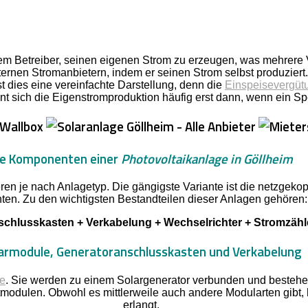
m Betreiber, seinen eigenen Strom zu erzeugen, was mehrere Vor
rnen Stromanbietern, indem er seinen Strom selbst produziert. 
t dies eine vereinfachte Darstellung, denn die
Einspeisevergüt
t sich die Eigenstromproduktion häufig erst dann, wenn ein Spei
ie Komponenten einer
Photovoltaikanlage in Göllheim
en je nach Anlagetyp. Die gängigste Variante ist die netzgeko
ten. Zu den wichtigsten Bestandteilen dieser Anlagen gehören:
chlusskasten + Verkabelung + Wechselrichter + Stromzähle
armodule, Generatoranschlusskasten und Verkabelung
ge
. Sie werden zu einem Solargenerator verbunden und bestehen
tmodulen. Obwohl es mittlerweile auch andere Modularten gibt,
erlangt.