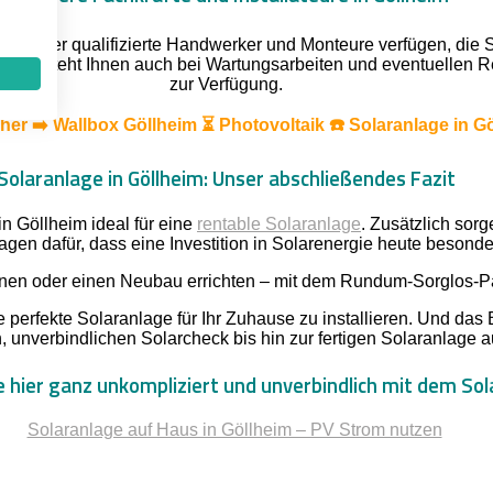
heim über qualifizierte Handwerker und Monteure verfügen, die S
, sondern steht Ihnen auch bei Wartungsarbeiten und eventuell
zur Verfügung.
er ➡️ Wallbox Göllheim ⏳ Photovoltaik ☎️ Solaranlage in G
Solaranlage in Göllheim: Unser abschließendes Fazit
n Göllheim ideal für eine
rentable Solaranlage
. Zusätzlich sor
agen dafür, dass eine Investition in Solarenergie heute besonders
nen oder einen Neubau errichten – mit dem Rundum-Sorglos-Pake
e perfekte Solaranlage für Ihr Zuhause zu installieren. Und das
, unverbindlichen Solarcheck bis hin zur fertigen Solaranlage 
 hier ganz unkompliziert und unverbindlich mit dem Sol