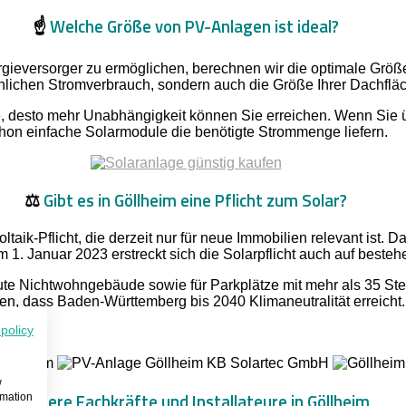
☝️
Welche Größe von PV-Anlagen ist ideal?
ieversorger zu ermöglichen, berechnen wir die optimale Größe I
sächlichen Stromverbrauch, sondern auch die Größe Ihrer Dachfl
age, desto mehr Unabhängigkeit können Sie erreichen. Wenn Sie
hon einfache Solarmodule die benötigte Strommenge liefern.
⚖️
Gibt es in Göllheim eine Pflicht zum Solar?
ltaik-Pflicht, die derzeit nur für neue Immobilien relevant ist
 1. Januar 2023 erstreckt sich die Solarpflicht auch auf beste
ute Nichtwohngebäude sowie für Parkplätze mit mehr als 35 Stell
en, dass Baden-Württemberg bis 2040 Klimaneutralität erreicht.
 policy
w
⛏️
Unsere Fachkräfte und Installateure in Göllheim
rmation