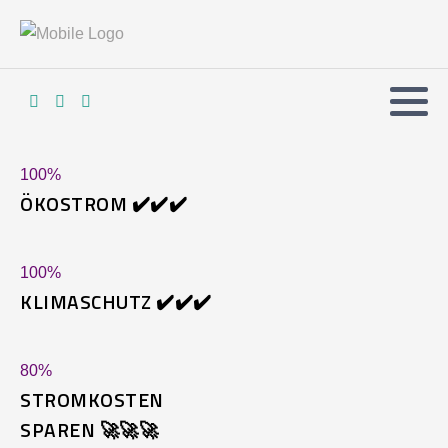
100
%
ÖKOSTROM ✔️✔️✔️
100
%
KLIMASCHUTZ ✔️✔️✔️
80
%
STROMKOSTEN
SPAREN 🚀🚀🚀