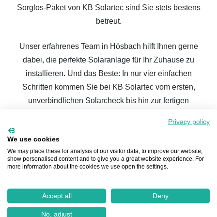
Sorglos-Paket von KB Solartec sind Sie stets bestens
betreut.
Unser erfahrenes Team in Hösbach hilft Ihnen gerne
dabei, die perfekte Solaranlage für Ihr Zuhause zu
installieren. Und das Beste: In nur vier einfachen
Schritten kommen Sie bei KB Solartec vom ersten,
unverbindlichen Solarcheck bis hin zur fertigen
Solaranlage auf Ihrem Dach.
Privacy policy
Beginnen Sie hier ganz unkompliziert
We use cookies
und unverbindlich mit dem Solarcheck:
We may place these for analysis of our visitor data, to improve our website,
show personalised content and to give you a great website experience. For
more information about the cookies we use open the settings.
Eine
Photovoltaik-Anlage in Hösbach
ermöglicht es
Accept all
Deny
dem Betreiber, seinen eigenen Strom zu erzeugen, was
No, adjust