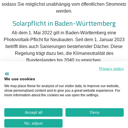
sodass Sie möglichst unabhängig vom öffentlichen Stromnetz
werden.
Solarpflicht in Baden-Württemberg
Ab dem 1. Mai 2022 gilt in Baden-Württemberg eine
Photovoltaik-Pflicht für Neubauten. Seit dem 1. Januar 2023
betrifft dies auch Sanierungen bestehender Dächer. Diese
Regelung trägt dazu bei, die Klimaneutralität des
Bundeslandes bis 2040 zu erreichen.
Privacy policy
Einspeisevergütung und Solarstrom in
Hornbach
We use cookies
We may place these for analysis of our visitor data, to improve our website,
Volleinspeisung vs. Überschusseinspeisung
show personalised content and to give you a great website experience. For
more information about the cookies we use open the settings.
Je nach Bedarf können Sie sich für die Volleinspeisung oder
die Überschusseinspeisung entscheiden. Bei der
Accept all
Deny
Volleinspeisung wird der gesamte Strom ins öffentliche Netz
eingespeist, während bei der Überschusseinspeisung der
No, adjust