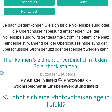
Einspeisevergütung und Solarstrom in
Accept all
Deny
Ilsfeld
No, adjust
Volleinspeisung vs. Überschusseinspeisung
Je nach Bedarf können Sie sich für die Volleinspeisung oder
die Überschusseinspeisung entscheiden. Bei der
Volleinspeisung wird der gesamte Strom ins öffentliche Netz
eingespeist, während bei der Überschusseinspeisung der
überschüssige Strom genutzt oder gespeichert werden kann.
Hier können Sie direkt unverbindlich mit dem
Solarcheck starten:
PV Anlage in Ilsfeld 🏳️ Photovoltaik ⭐
Stromspeicher ☀️ Einspeisevergütung Ilsfeld
⚖️
Lohnt sich eine Photovoltaikanlage in
Ilsfeld?