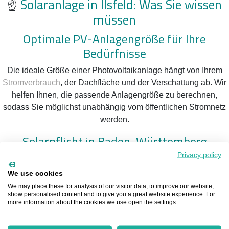
☝️
Solaranlage in Ilsfeld: Was Sie wissen
müssen
Optimale PV-Anlagengröße für Ihre
Bedürfnisse
Die ideale Größe einer Photovoltaikanlage hängt von Ihrem
Stromverbrauch
, der Dachfläche und der Verschattung ab. Wir
helfen Ihnen, die passende Anlagengröße zu berechnen,
sodass Sie möglichst unabhängig vom öffentlichen Stromnetz
werden.
Solarpflicht in Baden-Württemberg
Privacy policy
Ab dem 1. Mai 2022 gilt in Baden-Württemberg eine
Photovoltaik-Pflicht für Neubauten. Seit dem 1. Januar 2023
We use cookies
betrifft dies auch Sanierungen bestehender Dächer. Diese
We may place these for analysis of our visitor data, to improve our website,
show personalised content and to give you a great website experience. For
Regelung trägt dazu bei, die Klimaneutralität des
more information about the cookies we use open the settings.
Bundeslandes bis 2040 zu erreichen.