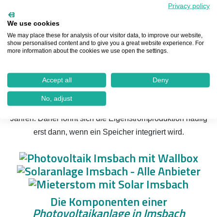
Privacy policy
mehrere Vorteile mit sich bringt. Zum einen trägt er aktiv
zum Umweltschutz bei, zum anderen wird er
We use cookies
We may place these for analysis of our visitor data, to improve our website,
unabhängiger von externen Stromanbietern, indem er
show personalised content and to give you a great website experience. For
seinen Strom selbst produziert. Zusätzlich hat er die
more information about the cookies we use open the settings.
Möglichkeit, überschüssigen Strom zu verkaufen und
damit Einnahmen zu erzielen. Allerdings ist dies eine
Accept all
Deny
vereinfachte Darstellung, denn die
Einspeisevergütung
in
No, adjust
Imsbach ist heute deutlich niedriger als noch vor einigen
Jahren. Daher lohnt sich die Eigenstromproduktion häufig
erst dann, wenn ein Speicher integriert wird.
Die Komponenten einer
Photovoltaikanlage in Imsbach