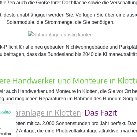
ließen auch die Größe Ihrer Dachfläche sowie die Verschattung 
ist, desto unabhängiger werden Sie. Verfügen Sie über eine ausr
Solarmodule, die Strommenge, die Sie benötigen.
k-Pflicht für alle neu gebauten Nichtwohngebäude und Parkplätz
 beitragen, dass das Bundesland bis 2040 die Klimaneutralität 
ere Handwerker und Monteure in Klott
wir auch Handwerker und Monteure in Klotten, die Sie vor Ort be
ung und möglichen Reparaturen im Rahmen des Rundum-Sorglos-
Solaranlage in Klotten
: Das Fazit
 policy
d in Klotten mit ca. 2.000 Sonnenstunden pro Jahr perfekt. D
w
ner PV Anlage, die eine Photovoltaikanlage attraktiver machen,
rmation