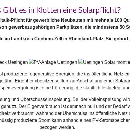
️
Gibt es in Klotten eine Solarpflicht?
oltaik-Pflicht für gewerbliche Neubauten mit mehr als 100 Qua
n gewerbezugehörigen Parkplätzen, die mindestens 50 Ste
nde im Landkreis Cochem-Zell in Rheinland-Pfalz. Sie gehö
bst produzierte regenerative Energien, die ins öffentliche Netz
ührt. Eigenheimbesitzer sollten zur Anschaffung einer Solara
speisevergütung ist eine Förderung, die staatlich festgelegt und 
isung und Überschusseinspeisung. Bei der Volleinspeisung wird
bst genutzt. Der Eigenverbrauch ist demnach null und der Bedarf
direkt verbraucht, während der Überschuss ins öffentliche Net
schüssig produzierte Strom kann anhand eines PV-Stromspeiche
bezogen werden.