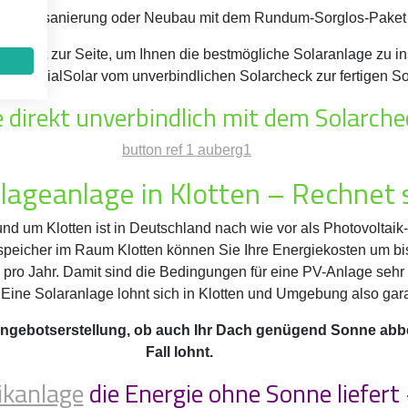
r Dachsanierung oder Neubau mit dem Rundum-Sorglos-Paket von
und Tat zur Seite, um Ihnen die bestmögliche Solaranlage zu in
ei GenialSolar vom unverbindlichen Solarcheck zur fertigen So
 direkt unverbindlich mit dem Solarche
lageanlage in Klotten – Rechnet 
und um Klotten ist in Deutschland nach wie vor als Photovoltaik
peicher im Raum Klotten können Sie Ihre Energiekosten um bi
ro Jahr. Damit sind die Bedingungen für eine PV-Anlage sehr g
 Eine Solaranlage lohnt sich in Klotten und Umgebung also garan
Angebotserstellung, ob auch Ihr Dach genügend Sonne abb
Fall lohnt.
ikanlage
die Energie ohne Sonne liefert