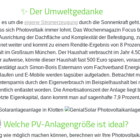
✨ Der Umweltgedanke
n es um die
eigene Stromerzeugung
durch die Sonnenkraft geht
dass sich Photovoltaik immer lohnt. Das Wochenmagazin Focus b
 Ausrichtung der Dachfläche und Komplexität der Befestigung, 
hnet weiter und kommt zu einem Rendite-Ergebnis von 8 Prozent
lt im Großraum München. Der Haushalt verbraucht im Jahr 4.50
 aufweise, könnte dieser Haushalt fast 500 Euro sparen, vorau
t, bestätigt auch Simon-Boris Estermann vom Fachverband Ene
aufen und E-Mobile werden tagsüber aufgeladen. Betrachtet ma
tersparnis durch den Eigenverbrauch im Beispielhaushalt bei m
ich entlastet worden. Die Amortisationszeit der Anlage liegt 
tzte Eigenkapital, dann kommt man auf sagenhafte 7,9 Prozent
️
Welche PV-Anlagengröße ist ideal?
g wie möglich machen können, berechnen wir Ihre Photovoltai