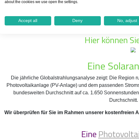
about the cookies we use open the settings.
Egal ob Eigenheimbesitzer einer bestehenden Immobilie, eine
Unser geschultes Team in Klotten steht Ihnen gerne mit Rat 
Accept all
Deny
No, adjust
einfachen Schritten kommen Sie b
Hier können Sie
Eine Solaran
Die jährliche Globalstrahlungsanalyse zeigt: Die Region r
Photovoltaikanlage (PV-Anlage) und dem passenden Stroms
bundesweiten Durchschnitt auf ca. 1.650 Sonnenstunden p
Durchschnitt.
Wir überprüfen für Sie im Rahmen unserer kostenfreien 
Eine
Photovolta