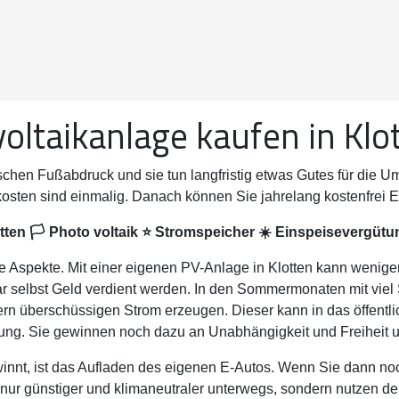
oltaikanlage kaufen in Klo
ischen Fußabdruck und sie tun langfristig etwas Gutes für die U
kosten sind einmalig. Danach können Sie jahrelang kostenfrei 
tten 🏳️ Photo voltaik ⭐ Stromspeicher ☀️ Einspeisevergütu
che Aspekte. Mit einer eigenen PV-Anlage in Klotten kann wenig
r selbst Geld verdient werden. In den Sommermonaten mit viel
ern überschüssigen Strom erzeugen. Dieser kann in das öffentl
tung. Sie gewinnen noch dazu an Unabhängigkeit und Freiheit 
innt, ist das Aufladen des eigenen E-Autos. Wenn Sie dann no
t nur günstiger und klimaneutraler unterwegs, sondern nutzen 