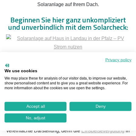
Solaranlage auf Ihrem Dach.
Beginnen Sie hier ganz unkompliziert
und unverbindlich mit dem Solarcheck:
Privacy policy
Eine
Photovoltaik-Anlage in Landau in der Pfalz
We use cookies
ermöglicht es dem Betreiber, seinen eigenen Strom zu
We may place these for analysis of our visitor data, to improve our website,
erzeugen, was mehrere Vorteile mit sich bringt. Zum
show personalised content and to give you a great website experience. For
more information about the cookies we use open the settings.
einen trägt er aktiv zum Umweltschutz bei, zum anderen
wird er unabhängiger von externen Stromanbietern,
indem er seinen Strom selbst produziert. Zusätzlich hat er
Accept all
Deny
die Möglichkeit, überschüssigen Strom zu verkaufen und
No, adjust
damit Einnahmen zu erzielen. Allerdings ist dies eine
vereinfachte Darstellung, denn die
Einspeisevergütung
in