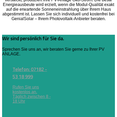
Energieausbeute wird erzielt, wenn die Modul-Qualität exakt
auf die erwartende Sonneneinstrahlung über Ihrem Haus
abgestimmt ist. Lassen Sie sich individuell und kostenfrei bei
GenialSolar – Ihrem Photovoltaik-Anbieter beraten.
Wir sind persönlich für Sie da.
Sprechen Sie uns an, wir beraten Sie gerne zu Ihrer PV
ANLAGE.
Telefon: 07182 -
53 18 999
Rufen Sie uns
kostenlos an.
Täglich zwischen 8 -
18 Uhr