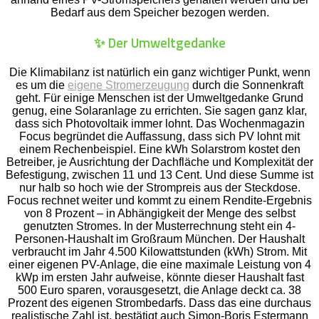
Bedarf aus dem Speicher bezogen werden.
✨ Der Umweltgedanke
Die Klimabilanz ist natürlich ein ganz wichtiger Punkt, wenn
es um die
eigene Stromerzeugung
durch die Sonnenkraft
geht. Für einige Menschen ist der Umweltgedanke Grund
genug, eine Solaranlage zu errichten. Sie sagen ganz klar,
dass sich Photovoltaik immer lohnt. Das Wochenmagazin
Focus begründet die Auffassung, dass sich PV lohnt mit
einem Rechenbeispiel. Eine kWh Solarstrom kostet den
Betreiber, je Ausrichtung der Dachfläche und Komplexität der
Befestigung, zwischen 11 und 13 Cent. Und diese Summe ist
nur halb so hoch wie der Strompreis aus der Steckdose.
Focus rechnet weiter und kommt zu einem Rendite-Ergebnis
von 8 Prozent – in Abhängigkeit der Menge des selbst
genutzten Stromes. In der Musterrechnung steht ein 4-
Personen-Haushalt im Großraum München. Der Haushalt
verbraucht im Jahr 4.500 Kilowattstunden (kWh) Strom. Mit
einer eigenen PV-Anlage, die eine maximale Leistung von 4
kWp im ersten Jahr aufweise, könnte dieser Haushalt fast
500 Euro sparen, vorausgesetzt, die Anlage deckt ca. 38
Prozent des eigenen Strombedarfs. Dass das eine durchaus
realistische Zahl ist, bestätigt auch Simon-Boris Estermann