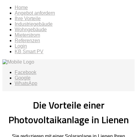
Home
Angebot anfordern
Ihre Vorteile
Industriegebäude
Wohngebäude
Mieterstrom
Referenzen
Login
KB Smart PV
Facebook
Google
WhatsApp
Die Vorteile einer
Photovoltaikanlage in Lienen
Sie reduzieren mit einer Solaranlage in Lienen Ihren