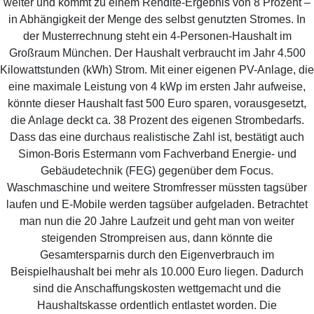
weiter und kommt zu einem Rendite-Ergebnis von 8 Prozent –
in Abhängigkeit der Menge des selbst genutzten Stromes. In
der Musterrechnung steht ein 4-Personen-Haushalt im
Großraum München. Der Haushalt verbraucht im Jahr 4.500
Kilowattstunden (kWh) Strom. Mit einer eigenen PV-Anlage, die
eine maximale Leistung von 4 kWp im ersten Jahr aufweise,
könnte dieser Haushalt fast 500 Euro sparen, vorausgesetzt,
die Anlage deckt ca. 38 Prozent des eigenen Strombedarfs.
Dass das eine durchaus realistische Zahl ist, bestätigt auch
Simon-Boris Estermann vom Fachverband Energie- und
Gebäudetechnik (FEG) gegenüber dem Focus.
Waschmaschine und weitere Stromfresser müssten tagsüber
laufen und E-Mobile werden tagsüber aufgeladen. Betrachtet
man nun die 20 Jahre Laufzeit und geht man von weiter
steigenden Strompreisen aus, dann könnte die
Gesamtersparnis durch den Eigenverbrauch im
Beispielhaushalt bei mehr als 10.000 Euro liegen. Dadurch
sind die Anschaffungskosten wettgemacht und die
Haushaltskasse ordentlich entlastet worden. Die