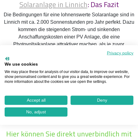
Solaranlage in Linnich
: Das Fazit
Die Bedingungen für eine lohnenswerte Solaranlage sind in
Linnich mit ca. 2.000 Sonnenstunden pro Jahr perfekt. Dazu
kommen die steigenden Strom- und sinkenden
Anschaffungskosten einer PV Anlage, die eine
Photovoltaikanlage attraktiver machen, als je zuvor.
Privacy policy
Egal ob Eigenheimbesitzer einer bestehenden Immobilie, einer
Dachsanierung oder Neubau mit dem Rundum-Sorglos-Paket
We use cookies
von Genialsolar sind Sie immer auf der richtigen Seite.
We may place these for analysis of our visitor data, to improve our website,
show personalised content and to give you a great website experience. For
more information about the cookies we use open the settings.
Unser geschultes Team in Linnich steht Ihnen gerne mit Rat
und Tat zur Seite, um Ihnen die bestmögliche Solaranlage zu
installieren. Und das kann schnell gehen! Denn in vier
Accept all
Deny
einfachen Schritten kommen Sie bei GenialSolar vom
No, adjust
unverbindlichen Solarcheck zur fertigen Solaranlage auf Ihrem
Dach.
Hier können Sie direkt unverbindlich mit