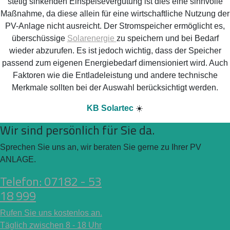
stetig sinkenden Einspeisevergütung ist dies eine sinnvolle
Maßnahme, da diese allein für eine wirtschaftliche Nutzung der
PV-Anlage nicht ausreicht. Der Stromspeicher ermöglicht es,
überschüssige
Solarenergie
zu speichern und bei Bedarf
wieder abzurufen. Es ist jedoch wichtig, dass der Speicher
passend zum eigenen Energiebedarf dimensioniert wird. Auch
Faktoren wie die Entladeleistung und andere technische
Merkmale sollten bei der Auswahl berücksichtigt werden.
KB Solartec
☀️
Wir sind persönlich für Sie da.
Sprechen Sie uns an, wir beraten Sie gerne zu Ihrer PV
ANLAGE.
Telefon: 07182 - 53
18 999
Rufen Sie uns kostenlos an.
Täglich zwischen 8 - 18 Uhr