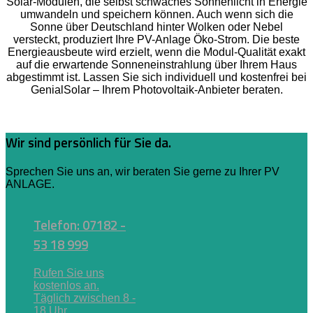
Solar-Modulen, die selbst schwaches Sonnenlicht in Energie
umwandeln und speichern können. Auch wenn sich die
Sonne über Deutschland hinter Wolken oder Nebel
versteckt, produziert Ihre PV-Anlage Öko-Strom. Die beste
Energieausbeute wird erzielt, wenn die Modul-Qualität exakt
auf die erwartende Sonneneinstrahlung über Ihrem Haus
abgestimmt ist. Lassen Sie sich individuell und kostenfrei bei
GenialSolar – Ihrem Photovoltaik-Anbieter beraten.
Wir sind persönlich für Sie da.
Sprechen Sie uns an, wir beraten Sie gerne zu Ihrer PV
ANLAGE.
Telefon: 07182 -
53 18 999
Rufen Sie uns
kostenlos an.
Täglich zwischen 8 -
18 Uhr