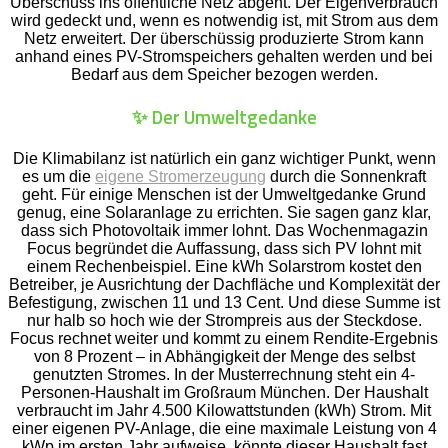
Überschuss ins öffentliche Netz abgeht. Der Eigenverbrauch
wird gedeckt und, wenn es notwendig ist, mit Strom aus dem
Netz erweitert. Der überschüssig produzierte Strom kann
anhand eines PV-Stromspeichers gehalten werden und bei
Bedarf aus dem Speicher bezogen werden.
✨ Der Umweltgedanke
Die Klimabilanz ist natürlich ein ganz wichtiger Punkt, wenn
es um die
eigene Stromerzeugung
durch die Sonnenkraft
geht. Für einige Menschen ist der Umweltgedanke Grund
genug, eine Solaranlage zu errichten. Sie sagen ganz klar,
dass sich Photovoltaik immer lohnt. Das Wochenmagazin
Focus begründet die Auffassung, dass sich PV lohnt mit
einem Rechenbeispiel. Eine kWh Solarstrom kostet den
Betreiber, je Ausrichtung der Dachfläche und Komplexität der
Befestigung, zwischen 11 und 13 Cent. Und diese Summe ist
nur halb so hoch wie der Strompreis aus der Steckdose.
Focus rechnet weiter und kommt zu einem Rendite-Ergebnis
von 8 Prozent – in Abhängigkeit der Menge des selbst
genutzten Stromes. In der Musterrechnung steht ein 4-
Personen-Haushalt im Großraum München. Der Haushalt
verbraucht im Jahr 4.500 Kilowattstunden (kWh) Strom. Mit
einer eigenen PV-Anlage, die eine maximale Leistung von 4
kWp im ersten Jahr aufweise, könnte dieser Haushalt fast