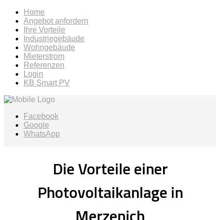
Home
Angebot anfordern
Ihre Vorteile
Industriegebäude
Wohngebäude
Mieterstrom
Referenzen
Login
KB Smart PV
Facebook
Google
WhatsApp
Die Vorteile einer
Photovoltaikanlage in
Merzenich