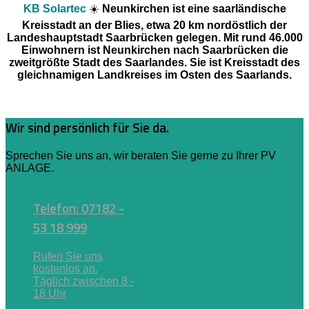
KB Solartec
☀️
Neunkirchen ist eine saarländische
Kreisstadt an der Blies, etwa 20 km nordöstlich der
Landeshauptstadt Saarbrücken gelegen. Mit rund 46.000
Einwohnern ist Neunkirchen nach Saarbrücken die
zweitgrößte Stadt des Saarlandes. Sie ist Kreisstadt des
gleichnamigen Landkreises im Osten des Saarlands.
Wir sind persönlich für Sie da.
Sprechen Sie uns an, wir beraten Sie gerne zu Ihrer PV
ANLAGE.
Telefon: 07182 -
53 18 999
Rufen Sie uns
kostenlos an.
Täglich zwischen 8 -
18 Uhr