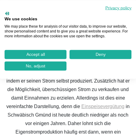
Privacy policy
Stromspeicher ⚜️ Wallbox Schwäbisch Gmünd ⚖️
We use cookies
Photovoltaik ✏️ Solaranlage in Schwäbisch Gmünd
We may place these for analysis of our visitor data, to improve our website,
show personalised content and to give you a great website experience. For
more information about the cookies we use open the settings.
Eine
Photovoltaik-Anlage in Schwäbisch Gmünd
ermöglicht es dem Betreiber, seinen eigenen Strom zu
Accept all
Deny
erzeugen, was mehrere Vorteile mit sich bringt. Zum
einen trägt er aktiv zum Umweltschutz bei, zum anderen
No, adjust
wird er unabhängiger von externen Stromanbietern,
indem er seinen Strom selbst produziert. Zusätzlich hat er
die Möglichkeit, überschüssigen Strom zu verkaufen und
damit Einnahmen zu erzielen. Allerdings ist dies eine
vereinfachte Darstellung, denn die
Einspeisevergütung
in
Schwäbisch Gmünd ist heute deutlich niedriger als noch
vor einigen Jahren. Daher lohnt sich die
Eigenstromproduktion häufig erst dann, wenn ein