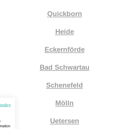
Quickborn
Heide
Eckernförde
Bad Schwartau
Schenefeld
Mölln
 policy
Uetersen
w
rmation