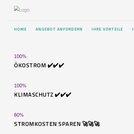
HOME
ANGEBOT ANFORDERN
IHRE VORTEILE
100
%
ÖKOSTROM ✔️✔️✔️
100
%
KLIMASCHUTZ ✔️✔️✔️
80
%
STROMKOSTEN SPAREN 🚀🚀🚀