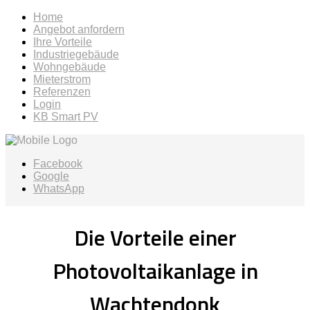
Home
Angebot anfordern
Ihre Vorteile
Industriegebäude
Wohngebäude
Mieterstrom
Referenzen
Login
KB Smart PV
Facebook
Google
WhatsApp
Die Vorteile einer
Photovoltaikanlage in
Wachtendonk