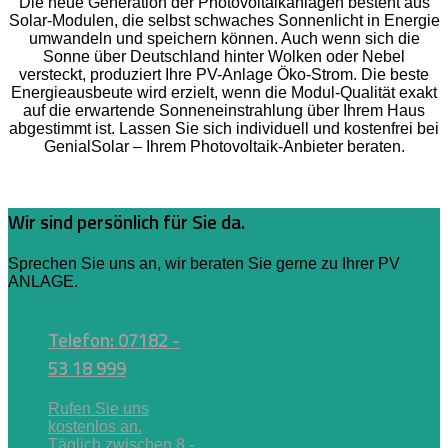
Die neue Generation der Photovoltaikanlagen besteht aus
Solar-Modulen, die selbst schwaches Sonnenlicht in Energie
umwandeln und speichern können. Auch wenn sich die
Sonne über Deutschland hinter Wolken oder Nebel
versteckt, produziert Ihre PV-Anlage Öko-Strom. Die beste
Energieausbeute wird erzielt, wenn die Modul-Qualität exakt
auf die erwartende Sonneneinstrahlung über Ihrem Haus
abgestimmt ist. Lassen Sie sich individuell und kostenfrei bei
GenialSolar – Ihrem Photovoltaik-Anbieter beraten.
Wir sind persönlich für Sie da.
Sprechen Sie uns an, wir beraten Sie gerne zu Ihrer PV
ANLAGE.
Telefon: 07182 -
53 18 999
Rufen Sie uns
kostenlos an.
Täglich zwischen 8 -