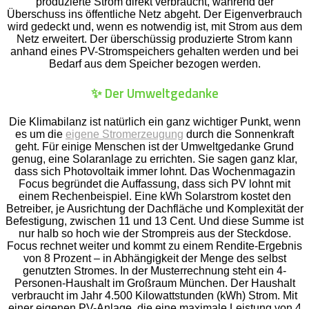
produzierte Strom direkt verbraucht, während der
Überschuss ins öffentliche Netz abgeht. Der Eigenverbrauch
wird gedeckt und, wenn es notwendig ist, mit Strom aus dem
Netz erweitert. Der überschüssig produzierte Strom kann
anhand eines PV-Stromspeichers gehalten werden und bei
Bedarf aus dem Speicher bezogen werden.
✨ Der Umweltgedanke
Die Klimabilanz ist natürlich ein ganz wichtiger Punkt, wenn
es um die
eigene Stromerzeugung
durch die Sonnenkraft
geht. Für einige Menschen ist der Umweltgedanke Grund
genug, eine Solaranlage zu errichten. Sie sagen ganz klar,
dass sich Photovoltaik immer lohnt. Das Wochenmagazin
Focus begründet die Auffassung, dass sich PV lohnt mit
einem Rechenbeispiel. Eine kWh Solarstrom kostet den
Betreiber, je Ausrichtung der Dachfläche und Komplexität der
Befestigung, zwischen 11 und 13 Cent. Und diese Summe ist
nur halb so hoch wie der Strompreis aus der Steckdose.
Focus rechnet weiter und kommt zu einem Rendite-Ergebnis
von 8 Prozent – in Abhängigkeit der Menge des selbst
genutzten Stromes. In der Musterrechnung steht ein 4-
Personen-Haushalt im Großraum München. Der Haushalt
verbraucht im Jahr 4.500 Kilowattstunden (kWh) Strom. Mit
einer eigenen PV-Anlage, die eine maximale Leistung von 4