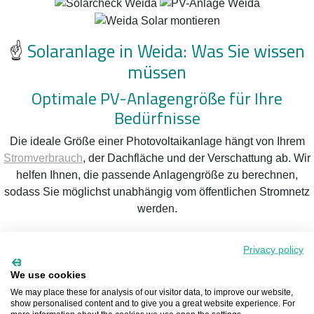
☝️
Solaranlage in Weida: Was Sie wissen
müssen
Optimale PV-Anlagengröße für Ihre
Bedürfnisse
Die ideale Größe einer Photovoltaikanlage hängt von Ihrem
Stromverbrauch
, der Dachfläche und der Verschattung ab. Wir
helfen Ihnen, die passende Anlagengröße zu berechnen,
sodass Sie möglichst unabhängig vom öffentlichen Stromnetz
werden.
Solarpflicht in Baden-Württemberg
Privacy policy
Ab dem 1. Mai 2022 gilt in Baden-Württemberg eine
We use cookies
Photovoltaik-Pflicht für Neubauten. Seit dem 1. Januar 2023
We may place these for analysis of our visitor data, to improve our website,
betrifft dies auch Sanierungen bestehender Dächer. Diese
show personalised content and to give you a great website experience. For
Regelung trägt dazu bei, die Klimaneutralität des