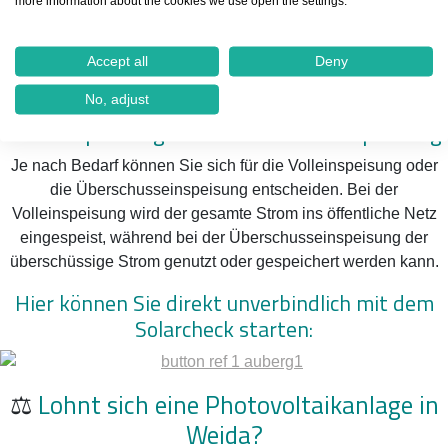
more information about the cookies we use open the settings.
Bundeslandes bis 2040 zu erreichen.
Einspeisevergütung und Solarstrom in
Accept all
Deny
Weida
No, adjust
Volleinspeisung vs. Überschusseinspeisung
Je nach Bedarf können Sie sich für die Volleinspeisung oder
die Überschusseinspeisung entscheiden. Bei der
Volleinspeisung wird der gesamte Strom ins öffentliche Netz
eingespeist, während bei der Überschusseinspeisung der
überschüssige Strom genutzt oder gespeichert werden kann.
Hier können Sie direkt unverbindlich mit dem
Solarcheck starten:
⚖️
Lohnt sich eine Photovoltaikanlage in
Weida?