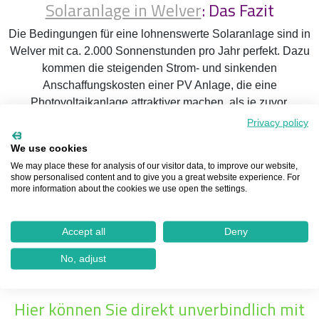
Solaranlage in Welver
: Das Fazit
Die Bedingungen für eine lohnenswerte Solaranlage sind in
Welver mit ca. 2.000 Sonnenstunden pro Jahr perfekt. Dazu
kommen die steigenden Strom- und sinkenden
Anschaffungskosten einer PV Anlage, die eine
Photovoltaikanlage attraktiver machen, als je zuvor.
Privacy policy
Egal ob Eigenheimbesitzer einer bestehenden Immobilie, einer
Dachsanierung oder Neubau mit dem Rundum-Sorglos-Paket
We use cookies
von Genialsolar sind Sie immer auf der richtigen Seite.
We may place these for analysis of our visitor data, to improve our website,
show personalised content and to give you a great website experience. For
more information about the cookies we use open the settings.
Unser geschultes Team in Welver steht Ihnen gerne mit Rat
und Tat zur Seite, um Ihnen die bestmögliche Solaranlage zu
installieren. Und das kann schnell gehen! Denn in vier
Accept all
Deny
einfachen Schritten kommen Sie bei GenialSolar vom
No, adjust
unverbindlichen Solarcheck zur fertigen Solaranlage auf Ihrem
Dach.
Hier können Sie direkt unverbindlich mit