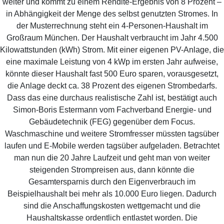
weiter und kommt zu einem Rendite-Ergebnis von 8 Prozent –
in Abhängigkeit der Menge des selbst genutzten Stromes. In
der Musterrechnung steht ein 4-Personen-Haushalt im
Großraum München. Der Haushalt verbraucht im Jahr 4.500
Kilowattstunden (kWh) Strom. Mit einer eigenen PV-Anlage, die
eine maximale Leistung von 4 kWp im ersten Jahr aufweise,
könnte dieser Haushalt fast 500 Euro sparen, vorausgesetzt,
die Anlage deckt ca. 38 Prozent des eigenen Strombedarfs.
Dass das eine durchaus realistische Zahl ist, bestätigt auch
Simon-Boris Estermann vom Fachverband Energie- und
Gebäudetechnik (FEG) gegenüber dem Focus.
Waschmaschine und weitere Stromfresser müssten tagsüber
laufen und E-Mobile werden tagsüber aufgeladen. Betrachtet
man nun die 20 Jahre Laufzeit und geht man von weiter
steigenden Strompreisen aus, dann könnte die
Gesamtersparnis durch den Eigenverbrauch im
Beispielhaushalt bei mehr als 10.000 Euro liegen. Dadurch
sind die Anschaffungskosten wettgemacht und die
Haushaltskasse ordentlich entlastet worden. Die