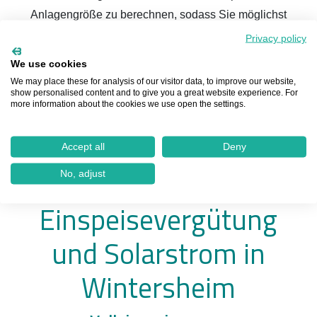
Anlagengröße zu berechnen, sodass Sie möglichst
unabhängig vom öffentlichen Stromnetz werden.
Privacy policy
Solarpflicht in Baden-Württemberg
We use cookies
We may place these for analysis of our visitor data, to improve our website,
show personalised content and to give you a great website experience. For
Ab dem 1. Mai 2022 gilt in Baden-Württemberg eine
more information about the cookies we use open the settings.
Photovoltaik-Pflicht für Neubauten. Seit dem 1. Januar
2023 betrifft dies auch Sanierungen bestehender Dächer.
Accept all
Deny
Diese Regelung trägt dazu bei, die Klimaneutralität des
No, adjust
Bundeslandes bis 2040 zu erreichen.
Einspeisevergütung
und Solarstrom in
Wintersheim